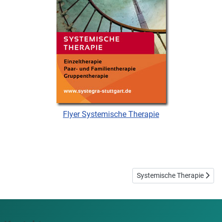
Flyer Systemische Therapie
Nächster Beitrag: Systemis
Systemische Therapie